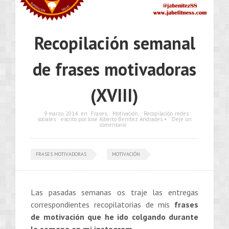
Recopilación semanal
de frases motivadoras
(XVIII)
9 marzo, 2014
en
Frases
,
Motivación
,
Recopilación redes
sociales
escrito por Jose Alberto Benítez Andrades •
Deje un
comentario
FRASES MOTIVADORAS
MOTIVACIÓN
Las pasadas semanas os traje las entregas
correspondientes recopilatorias de mis
frases
de motivación que he ido colgando durante
la semana en mi instagram