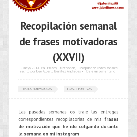
Recopilación semanal
de frases motivadoras
(XXVII)
9 mayo, 2014
en
Frases
,
Motivación
,
Recopilación redes sociales
escrito por Jose Alberto Benítez Andrades •
Deje un comentario
FRASES MOTIVADORAS
FRASES POSITIVAS
Las pasadas semanas os traje las entregas
correspondientes recopilatorias de mis
frases
de motivación que he ido colgando durante
la semana en mi instagram