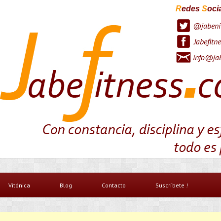
R
edes
S
oci
@jabeni
Jabefitne
info@jab
Vitónica
Blog
Contacto
Suscríbete !