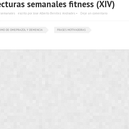
ecturas semanales fitness (XIV)
 semanales
escrito por Jose Alberto Benítez Andrades •
Deje un comentario
UMO DE OMEPRAZOL Y DEMENCIA
FRASES MOTIVADORAS