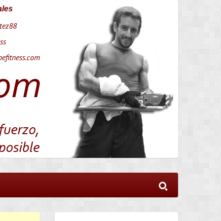
ales
tez88
ss
efitness.com