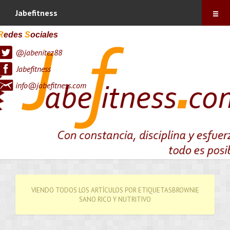
Índice
Jabefitness
Sobre mí
R
edes
S
ociales
@jabenitez88
Vitónica
Jabefitness
Blog
info@jabefitness.com
Contacto
Suscríbete !
VIENDO TODOS LOS ARTÍCULOS POR ETIQUETASBROWNIE
SANO RICO Y NUTRITIVO