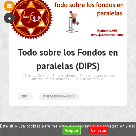
Todo sobre los Fondos en
paralelas (DIPS)
15 marzo, 2014
en
Entrenamientos
,
Fitness
escrito por Jose
Alberto Benítez Andrades •
Deje un comentario
DIPS
FONDOS EN PARALELAS
•••
Este sitio usa cookies para mejorar la experiencia de navegación y us
Aceptar
Cancelar