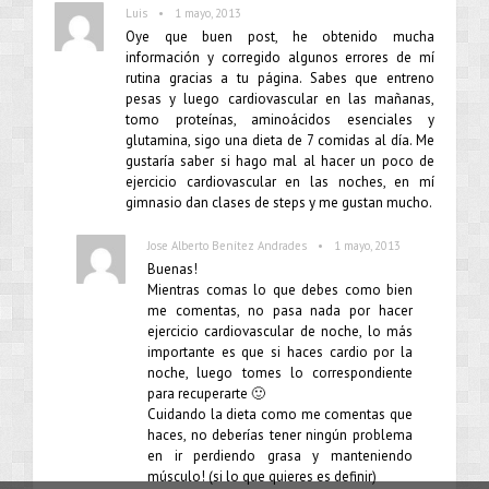
•
Luis
1 mayo, 2013
Oye que buen post, he obtenido mucha
información y corregido algunos errores de mí
rutina gracias a tu página. Sabes que entreno
pesas y luego cardiovascular en las mañanas,
tomo proteínas, aminoácidos esenciales y
glutamina, sigo una dieta de 7 comidas al día. Me
gustaría saber si hago mal al hacer un poco de
ejercicio cardiovascular en las noches, en mí
gimnasio dan clases de steps y me gustan mucho.
•
Jose Alberto Benítez Andrades
1 mayo, 2013
Buenas!
Mientras comas lo que debes como bien
me comentas, no pasa nada por hacer
ejercicio cardiovascular de noche, lo más
importante es que si haces cardio por la
noche, luego tomes lo correspondiente
para recuperarte 🙂
Cuidando la dieta como me comentas que
haces, no deberías tener ningún problema
en ir perdiendo grasa y manteniendo
músculo! (si lo que quieres es definir)