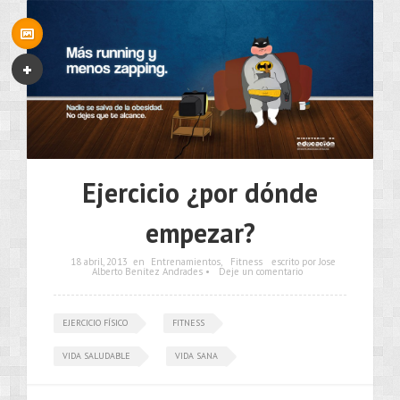
Ejercicio ¿por dónde
empezar?
18 abril, 2013
en
Entrenamientos
,
Fitness
escrito por Jose
Alberto Benítez Andrades •
Deje un comentario
EJERCICIO FÍSICO
FITNESS
VIDA SALUDABLE
VIDA SANA