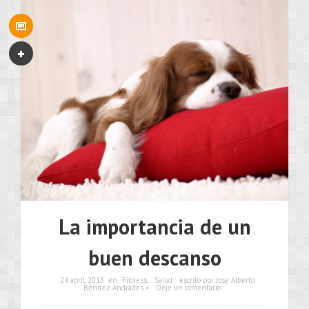
La importancia de un
buen descanso
24 abril, 2013
en
Fitness
,
Salud
escrito por Jose Alberto
Benítez Andrades •
Deje un comentario