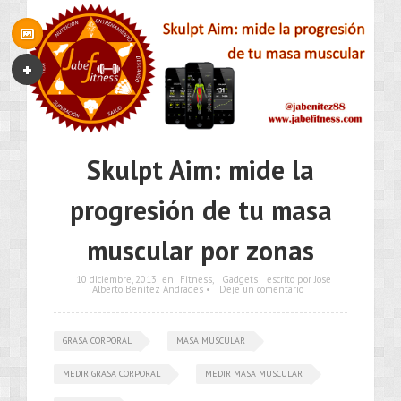
Skulpt Aim: mide la
progresión de tu masa
muscular por zonas
10 diciembre, 2013
en
Fitness
,
Gadgets
escrito por Jose
Alberto Benítez Andrades •
Deje un comentario
GRASA CORPORAL
MASA MUSCULAR
MEDIR GRASA CORPORAL
MEDIR MASA MUSCULAR