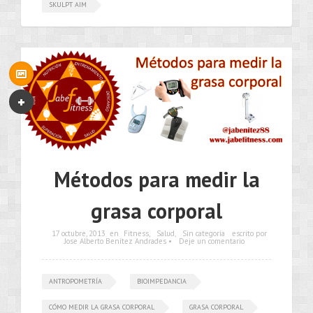
SKULPT AIM
•••
Métodos para medir la
grasa corporal
17 octubre, 2013
en
Fitness
,
Salud
,
Sin categoría
escrito por
Jose Alberto Benítez Andrades •
Deje un comentario
ANTROPOMETRÍA
BIOIMPEDANCIA
CÓMO MEDIR LA GRASA CORPORAL
GRASA CORPORAL