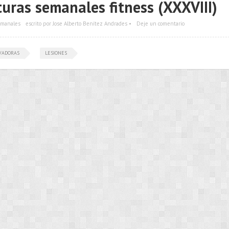
turas semanales fitness (XXXVIII)
emanales
escrito por Jose Alberto Benítez Andrades •
Deje un comentario
VADORAS
LESIONES