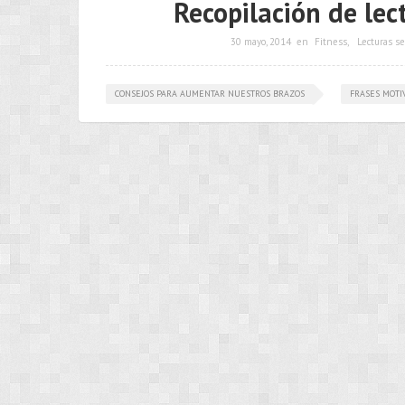
Recopilación de lec
30 mayo, 2014
en
Fitness
,
Lecturas s
CONSEJOS PARA AUMENTAR NUESTROS BRAZOS
FRASES MOTI