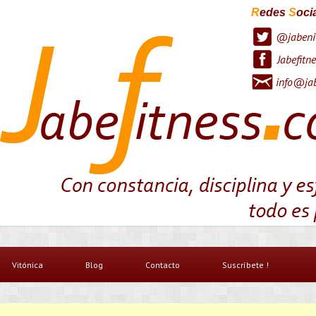
R
edes
S
oci
@jabeni
Jabefitne
info@jab
Vitónica
Blog
Contacto
Suscríbete !