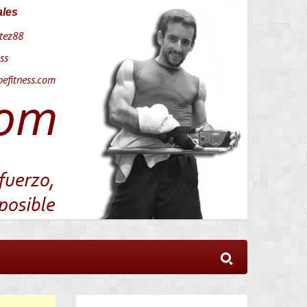
ales
tez88
ss
efitness.com