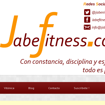
R
edes
S
oci
@jabeni
Jabefitne
info@jab
Vitónica
Blog
Contacto
Suscríbete !