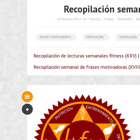
Recopilación seman
28 febrero, 2014
en
Fitness
,
Frases
,
Motivación
,
Re
FRASES MOTIVADORAS
MOTIVACIÓN
SUPERACION
Recopilación de lecturas semanales fitness (XXV) |
Recopilación semanal de frases motivadoras (XVIII)