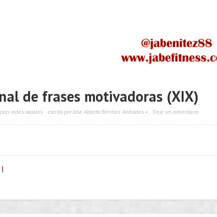
nal de frases motivadoras (XIX)
ción redes sociales
escrito por Jose Alberto Benítez Andrades •
Deje un comentario
 |