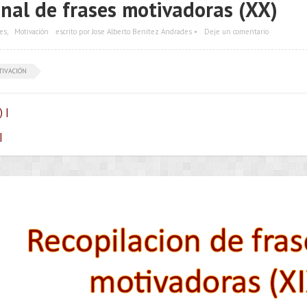
nal de frases motivadoras (XX)
es
,
Motivación
escrito por Jose Alberto Benítez Andrades •
Deje un comentario
TIVACIÓN
 |
|