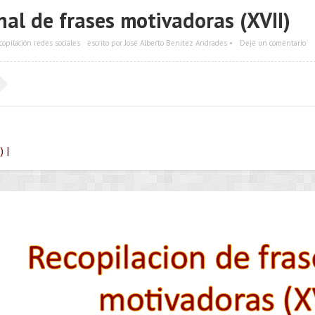
al de frases motivadoras (XVII)
copilación redes sociales
escrito por Jose Alberto Benítez Andrades •
Deje un comentario
 |