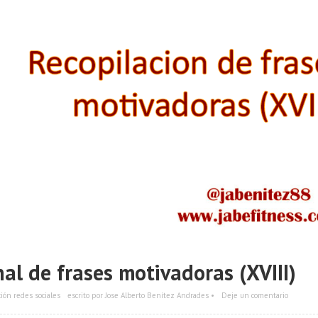
al de frases motivadoras (XVIII)
ión redes sociales
escrito por Jose Alberto Benítez Andrades •
Deje un comentario