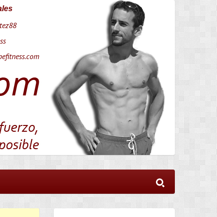
ales
tez88
ss
efitness.com