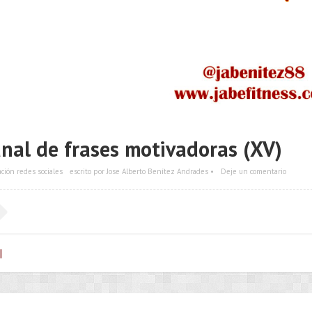
nal de frases motivadoras (XV)
ación redes sociales
escrito por Jose Alberto Benítez Andrades •
Deje un comentario
|