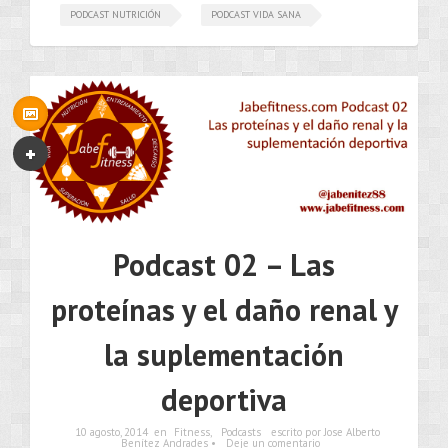
PODCAST NUTRICIÓN
PODCAST VIDA SANA
•••
Podcast 02 – Las
proteínas y el daño renal y
la suplementación
deportiva
10 agosto, 2014
en
Fitness
,
Podcasts
escrito por Jose Alberto
Benítez Andrades •
Deje un comentario