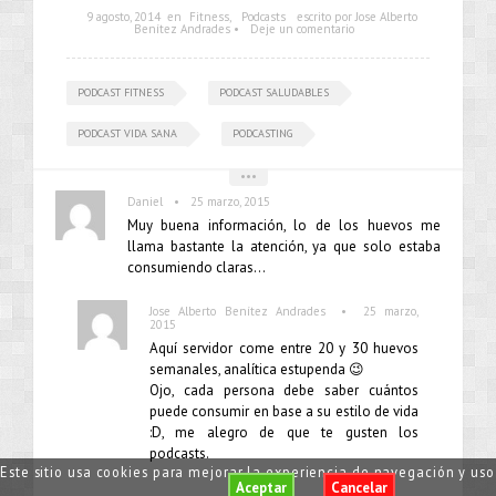
9 agosto, 2014
en
Fitness
,
Podcasts
escrito por Jose Alberto
Benítez Andrades •
Deje un comentario
PODCAST FITNESS
PODCAST SALUDABLES
PODCAST VIDA SANA
PODCASTING
•••
•
Daniel
25 marzo, 2015
Muy buena información, lo de los huevos me
llama bastante la atención, ya que solo estaba
consumiendo claras…
•
Jose Alberto Benítez Andrades
25 marzo,
2015
Aquí servidor come entre 20 y 30 huevos
semanales, analítica estupenda 😉
Ojo, cada persona debe saber cuántos
puede consumir en base a su estilo de vida
:D, me alegro de que te gusten los
podcasts.
Este sitio usa cookies para mejorar la experiencia de navegación y us
Aceptar
Cancelar