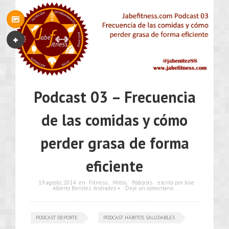
Podcast 03 – Frecuencia
de las comidas y cómo
perder grasa de forma
eficiente
19 agosto, 2014
en
Fitness
,
Mitos
,
Podcasts
escrito por Jose
Alberto Benítez Andrades •
Deje un comentario
PODCAST DEPORTE
PODCAST HÁBITOS SALUDABLES