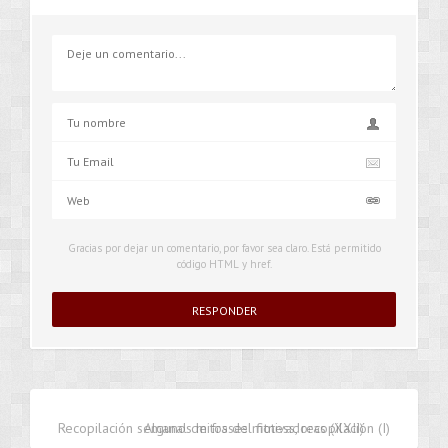
Gracias por dejar un comentario, por favor sea claro. Está permitido
código HTML y href.
Recopilación semanal de frases motivadoras (XXII)
Algunos mitos del fitness, recopilación (I)