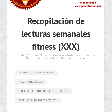
Recopilación de
lecturas semanales
fitness (XXX)
4 abril, 2014
en
Fitness
,
Lecturas semanales
escrito por Jose
Alberto Benítez Andrades •
Deje un comentario
DIETÉTICA SIN PATROCINADORES
FRASES MOTIVADORAS
PRINCIPIOS DEL ENTRENAMIENTO DEPORTIVO
RECOPILACIÓN DE TWEETS FITNESS