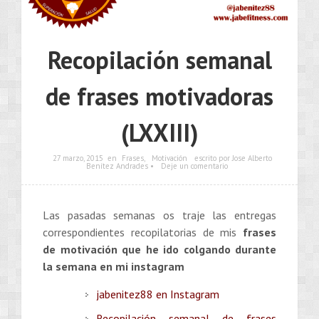
Recopilación semanal
de frases motivadoras
(LXXIII)
27 marzo, 2015
en
Frases
,
Motivación
escrito por Jose Alberto
Benítez Andrades •
Deje un comentario
Las pasadas semanas os traje las entregas
correspondientes recopilatorias de mis
frases
de motivación que he ido colgando durante
la semana en mi instagram
jabenitez88 en Instagram
Recopilación semanal de frases