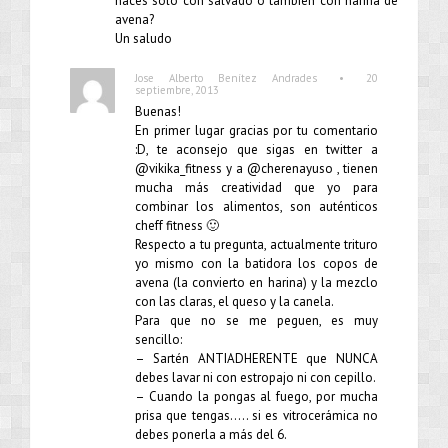
haces solo con salvado o también con harina de
avena?
Un saludo
•
Jose Alberto Benítez Andrades
20
septiembre, 2013
Buenas!
En primer lugar gracias por tu comentario
:D, te aconsejo que sigas en twitter a
@vikika_fitness y a @cherenayuso , tienen
mucha más creatividad que yo para
combinar los alimentos, son auténticos
cheff fitness 🙂
Respecto a tu pregunta, actualmente trituro
yo mismo con la batidora los copos de
avena (la convierto en harina) y la mezclo
con las claras, el queso y la canela.
Para que no se me peguen, es muy
sencillo:
– Sartén ANTIADHERENTE que NUNCA
debes lavar ni con estropajo ni con cepillo.
– Cuando la pongas al fuego, por mucha
prisa que tengas….. si es vitrocerámica no
debes ponerla a más del 6.