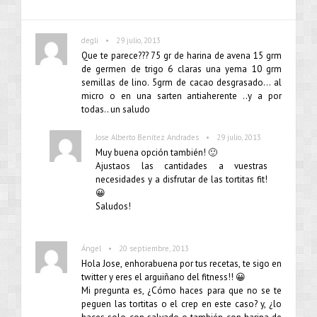
•
degli
29 julio, 2013
Que te parece??? 75 gr de harina de avena 15 grm
de germen de trigo 6 claras una yema 10 grm
semillas de lino. 5grm de cacao desgrasado… al
micro o en una sarten antiaherente ..y a por
todas.. un saludo
•
Jose Alberto Benítez Andrades
29 julio, 2013
Muy buena opción también! 🙂
Ajustaos las cantidades a vuestras
necesidades y a disfrutar de las tortitas fit!
😀
Saludos!
•
Ángel
20 septiembre, 2013
Hola Jose, enhorabuena por tus recetas, te sigo en
twitter y eres el arguiñano del fitness!! 😀
Mi pregunta es, ¿Cómo haces para que no se te
peguen las tortitas o el crep en este caso? y, ¿lo