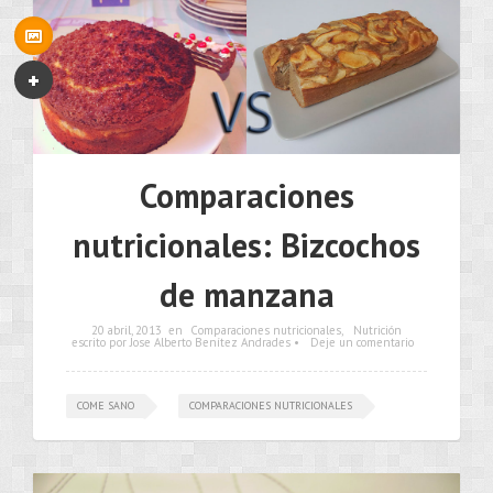
Comparaciones
nutricionales: Bizcochos
de manzana
20 abril, 2013
en
Comparaciones nutricionales
,
Nutrición
escrito por Jose Alberto Benítez Andrades •
Deje un comentario
COME SANO
COMPARACIONES NUTRICIONALES