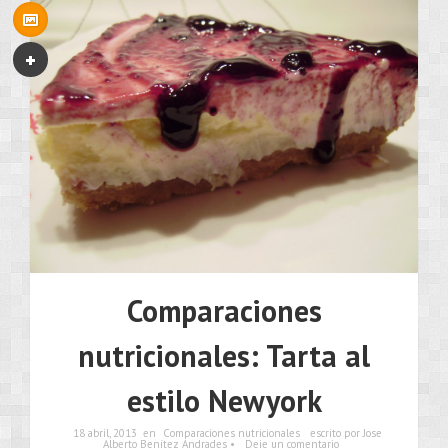
Comparaciones
nutricionales: Tarta al
estilo Newyork
18 abril, 2013
en
Comparaciones nutricionales
escrito por Jose
Alberto Benítez Andrades •
Deje un comentario