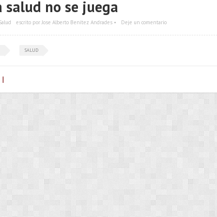
a salud no se juega
Salud
escrito por Jose Alberto Benítez Andrades •
Deje un comentario
SALUD
 |