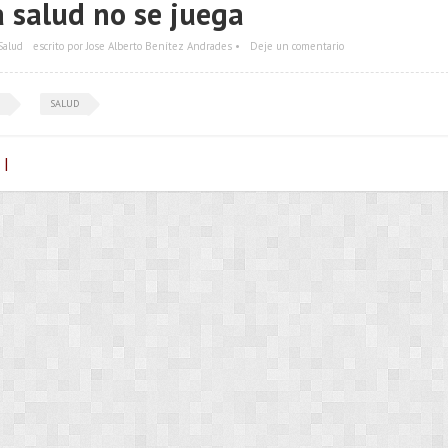
a salud no se juega
Salud
escrito por Jose Alberto Benítez Andrades •
Deje un comentario
SALUD
 |