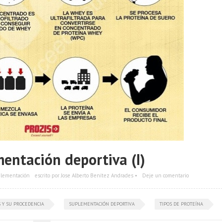
entación deportiva (I)
lementación
escrito por Jose Alberto Benítez Andrades •
Deje un comentario
 Y SU PROCEDENCIA
SUPLEMENTACIÓN DEPORTIVA
TIPOS DE PROTEÍNA