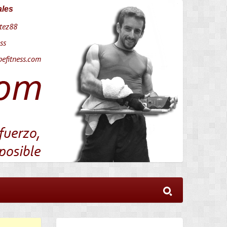
ales
tez88
ss
efitness.com