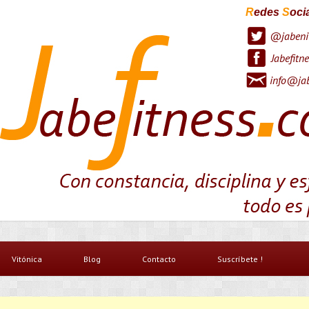
R
edes
S
oci
@jabeni
Jabefitne
info@jab
Vitónica
Blog
Contacto
Suscríbete !