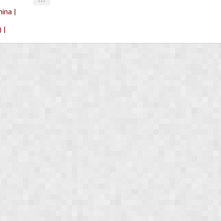
•••
ina |
 |