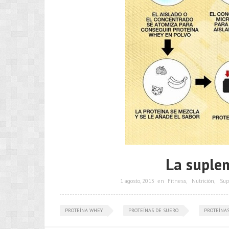
La suplem
1 agosto, 2013
en
Fitness
,
Nutrición
,
Sup
PROTEÍNA WHEY
PROTEÍNAS DE SUERO
PROTEÍNAS