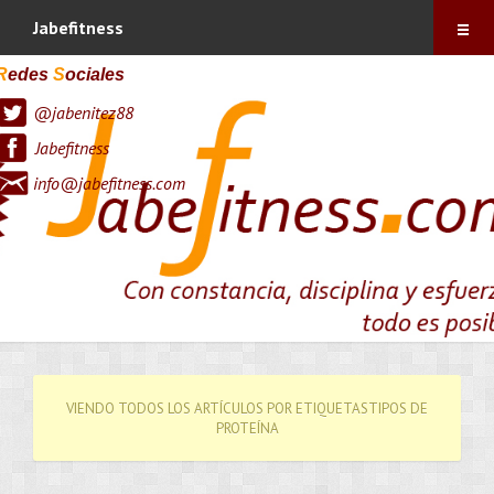
Índice
Jabefitness
Sobre mí
R
edes
S
ociales
@jabenitez88
Vitónica
Jabefitness
Blog
info@jabefitness.com
Contacto
Suscríbete !
VIENDO TODOS LOS ARTÍCULOS POR ETIQUETASTIPOS DE
PROTEÍNA