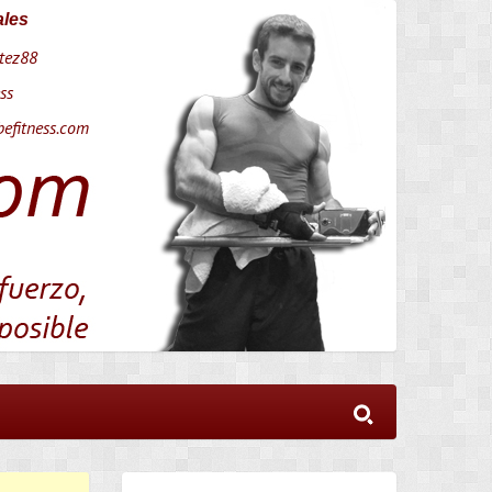
ales
tez88
ss
efitness.com