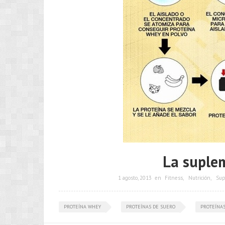
La suplem
1 agosto, 2013
en
Fitness
,
Nutrición
,
Sup
PROTEÍNA WHEY
PROTEÍNAS DE SUERO
PROTEÍNAS