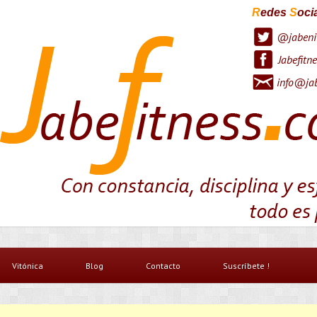
R
edes
S
oci
@jabeni
Jabefitne
info@jab
Vitónica
Blog
Contacto
Suscríbete !