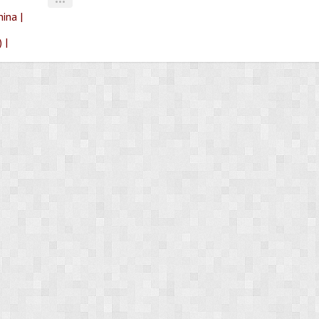
•••
ina |
 |