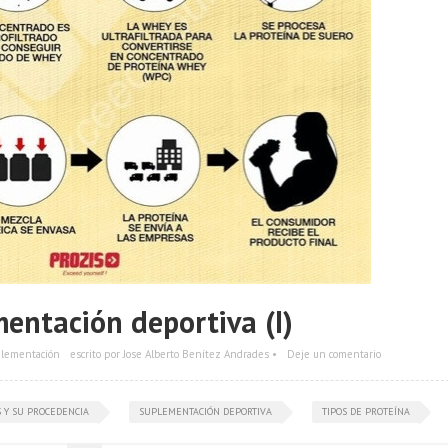
entación deportiva (I)
lementación
escrito por Jose Alberto Benítez Andrades •
Deje un comentario
 Y SU PROCEDENCIA
SUPLEMENTACIÓN DEPORTIVA
TIPOS DE PROTEÍNA