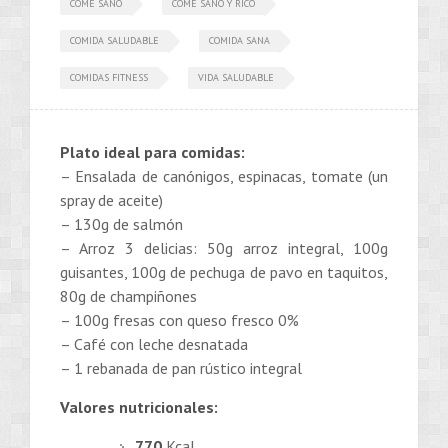
COME SANO
COME SANO Y RICO
COMIDA SALUDABLE
COMIDA SANA
COMIDAS FITNESS
VIDA SALUDABLE
Plato ideal para comidas:
– Ensalada de canónigos, espinacas, tomate (un
spray de aceite)
– 130g de salmón
– Arroz 3 delicias: 50g arroz integral, 100g
guisantes, 100g de pechuga de pavo en taquitos,
80g de champiñones
– 100g fresas con queso fresco 0%
– Café con leche desnatada
– 1 rebanada de pan rústico integral
Valores nutricionales:
770
Kcal