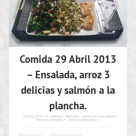
Comida 29 Abril 2013
– Ensalada, arroz 3
delicias y salmón a la
plancha.
29 abril, 2013
en
Comidas
,
Nutrición
escrito por Jose Alberto
Benítez Andrades •
Deje un comentario