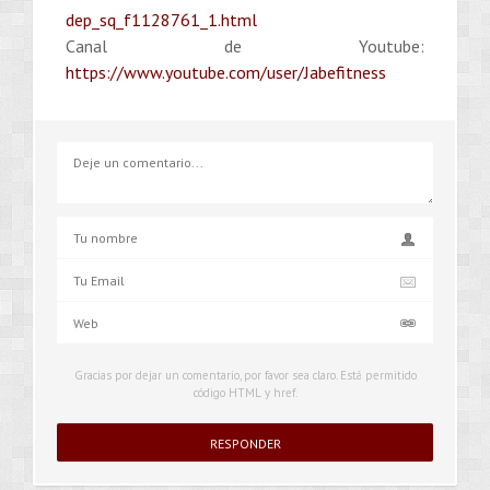
dep_sq_f1128761_1.html
Canal de Youtube:
https://www.youtube.com/user/Jabefitness
Gracias por dejar un comentario, por favor sea claro. Está permitido
código HTML y href.