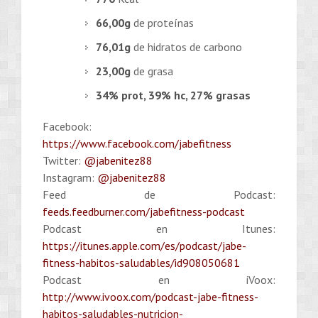
66,00g
de proteínas
76,01g
de hidratos de carbono
23,00g
de grasa
34% prot, 39% hc, 27% grasas
Facebook:
https://www.facebook.com/jabefitness
Twitter:
@jabenitez88
Instagram:
@jabenitez88
Feed de Podcast:
feeds.feedburner.com/jabefitness-podcast
Podcast en Itunes:
https://itunes.apple.com/es/podcast/jabe-
fitness-habitos-saludables/id908050681
Podcast en iVoox:
http://www.ivoox.com/podcast-jabe-fitness-
habitos-saludables-nutricion-