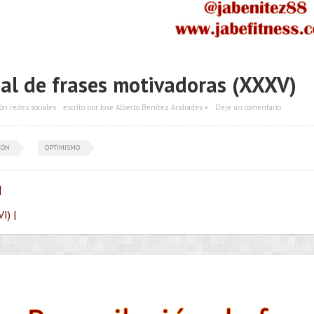
al de frases motivadoras (XXXV)
ión redes sociales
escrito por Jose Alberto Benítez Andrades •
Deje un comentario
IÓN
OPTIMISMO
|
I) |