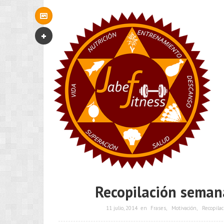
Recopilación seman
11 julio, 2014
en
Frases
,
Motivación
,
Recopilac