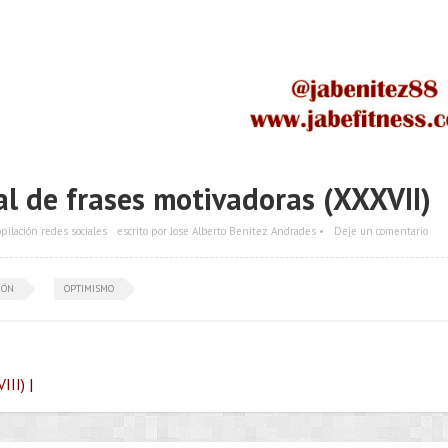
l de frases motivadoras (XXXVII)
pilación redes sociales
escrito por Jose Alberto Benítez Andrades •
Deje un comentario
IÓN
OPTIMISMO
II) |