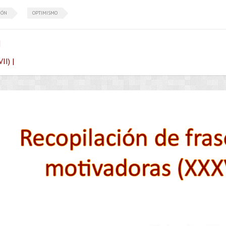
IÓN
OPTIMISMO
|
II) |