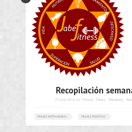
Recopilación seman
27 junio, 2014
en
Fitness
,
Frases
,
Motivación
,
Reco
FRASES MOTIVADORAS
FRASES POSITIVAS