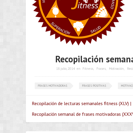
Recopilación semana
18 julio, 2014
en
Fitness
,
Frases
,
Motivación
,
Reco
FRASES MOTIVADORAS
FRASES POSITIVAS
MOTIVAC
Recopilación de lecturas semanales fitness (XLV) |
Recopilación semanal de frases motivadoras (XXXVI