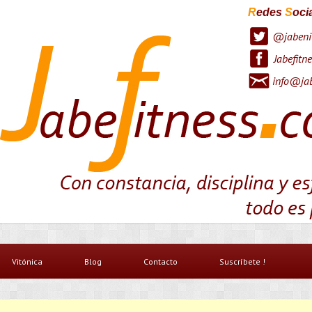
R
edes
S
oci
@jabeni
Jabefitne
info@jab
Vitónica
Blog
Contacto
Suscríbete !