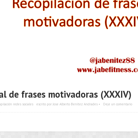
al de frases motivadoras (XXXIV)
pilación redes sociales
escrito por Jose Alberto Benítez Andrades •
Deje un comentario