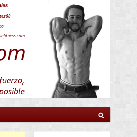
ales
tez88
ss
efitness.com