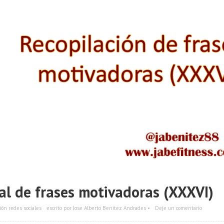
al de frases motivadoras (XXXVI)
ión redes sociales
escrito por Jose Alberto Benítez Andrades •
Deje un comentario