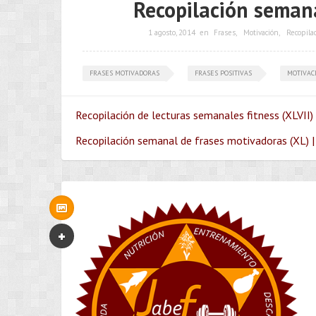
Recopilación seman
1 agosto, 2014
en
Frases
,
Motivación
,
Recopila
FRASES MOTIVADORAS
FRASES POSITIVAS
MOTIVAC
Recopilación de lecturas semanales fitness (XLVII) 
Recopilación semanal de frases motivadoras (XL) |