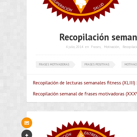
Recopilación seman
4 julio, 2014
en
Frases
,
Motivación
,
Recopilac
FRASES MOTIVADORAS
FRASES POSITIVAS
MOTIVAC
Recopilación de lecturas semanales fitness (XLIII) 
Recopilación semanal de frases motivadoras (XXXV