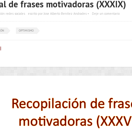
al de frases motivadoras (XXXIX)
ción redes sociales
escrito por Jose Alberto Benítez Andrades •
Deje un comentario
IÓN
OPTIMISMO
|